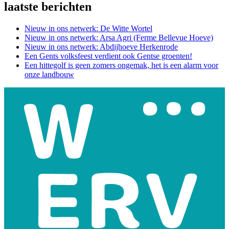
laatste berichten
Nieuw in ons netwerk: De Witte Wortel
Nieuw in ons netwerk: Arsa Agri (Ferme Bellevue Hoeve)
Nieuw in ons netwerk: Abdijhoeve Herkenrode
Een Gents volksfeest verdient ook Gentse groenten!
Een hittegolf is geen zomers ongemak, het is een alarm voor
onze landbouw