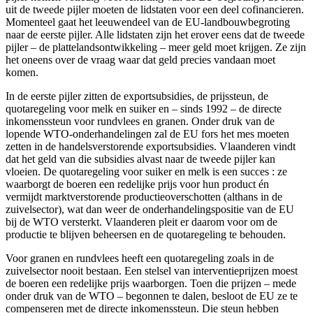
uit de tweede pijler moeten de lidstaten voor een deel cofinancieren.
Momenteel gaat het leeuwendeel van de EU-landbouwbegroting
naar de eerste pijler. Alle lidstaten zijn het erover eens dat de tweede
pijler – de plattelandsontwikkeling – meer geld moet krijgen. Ze zijn
het oneens over de vraag waar dat geld precies vandaan moet
komen.
In de eerste pijler zitten de exportsubsidies, de prijssteun, de
quotaregeling voor melk en suiker en – sinds 1992 – de directe
inkomenssteun voor rundvlees en granen. Onder druk van de
lopende WTO-onderhandelingen zal de EU fors het mes moeten
zetten in de handelsverstorende exportsubsidies. Vlaanderen vindt
dat het geld van die subsidies alvast naar de tweede pijler kan
vloeien. De quotaregeling voor suiker en melk is een succes : ze
waarborgt de boeren een redelijke prijs voor hun product én
vermijdt marktverstorende productieoverschotten (althans in de
zuivelsector), wat dan weer de onderhandelingspositie van de EU
bij de WTO versterkt. Vlaanderen pleit er daarom voor om de
productie te blijven beheersen en de quotaregeling te behouden.
Voor granen en rundvlees heeft een quotaregeling zoals in de
zuivelsector nooit bestaan. Een stelsel van interventieprijzen moest
de boeren een redelijke prijs waarborgen. Toen die prijzen – mede
onder druk van de WTO – begonnen te dalen, besloot de EU ze te
compenseren met de directe inkomenssteun. Die steun hebben