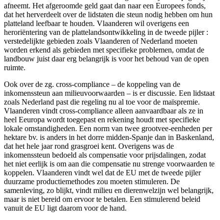
afneemt. Het afgeroomde geld gaat dan naar een Europees fonds,
dat het herverdeelt over de lidstaten die steun nodig hebben om hun
platteland leefbaar te houden. Vlaanderen wil overigens een
heroriëntering van de plattelandsontwikkeling in de tweede pijler :
verstedelijkte gebieden zoals Vlaanderen of Nederland moeten
worden erkend als gebieden met specifieke problemen, omdat de
landbouw juist daar erg belangrijk is voor het behoud van de open
ruimte.
Ook over de zg. cross-compliance – de koppeling van de
inkomenssteun aan milieuvoorwaarden – is er discussie. Een lidstaat
zoals Nederland past die regeling nu al toe voor de maïspremie.
Vlaanderen vindt cross-compliance alleen aanvaardbaar als ze in
heel Eeuropa wordt toegepast en rekening houdt met specifieke
lokale omstandigheden. Een norm van twee grootvee-eenheden per
hektare bv. is anders in het dorre midden-Spanje dan in Baskenland,
dat het hele jaar rond grasgroei kent. Overigens was de
inkomenssteun bedoeld als compensatie voor prijsdalingen, zodat
het niet eerlijk is om aan die compensatie nu strenge voorwaarden te
koppelen. Vlaanderen vindt wel dat de EU met de tweede pijler
duurzame productiemethodes zou moeten stimuleren. De
samenleving, zo blijkt, vindt milieu en dierenwelzijn wel belangrijk,
maar is niet bereid om ervoor te betalen. Een stimulerend beleid
vanuit de EU ligt daarom voor de hand.