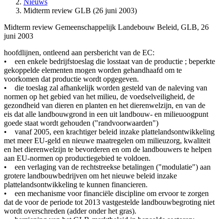
Nieuws
Midterm review GLB (26 juni 2003)
Midterm review Gemeenschappelijk Landebouw Beleid, GLB, 26
juni 2003
hoofdlijnen, ontleend aan persbericht van de EC:
• een enkele bedrijfstoeslag die losstaat van de productie ; beperkte
gekoppelde elementen mogen worden gehandhaafd om te
voorkomen dat productie wordt opgegeven.
• die toeslag zal afhankelijk worden gesteld van de naleving van
normen op het gebied van het milieu, de voedselveiligheid, de
gezondheid van dieren en planten en het dierenwelzijn, en van de
eis dat alle landbouwgrond in een uit landbouw- en milieuoogpunt
goede staat wordt gehouden ("randvoorwaarden")
• vanaf 2005, een krachtiger beleid inzake plattelandsontwikkeling
met meer EU-geld en nieuwe maatregelen om milieuzorg, kwaliteit
en het dierenwelzijn te bevorderen en om de landbouwers te helpen
aan EU-normen op productiegebied te voldoen.
• een verlaging van de rechtstreekse betalingen ("modulatie") aan
grotere landbouwbedrijven om het nieuwe beleid inzake
plattelandsontwikkeling te kunnen financieren.
• een mechanisme voor financiële discipline om ervoor te zorgen
dat de voor de periode tot 2013 vastgestelde landbouwbegroting niet
wordt overschreden (adder onder het gras).