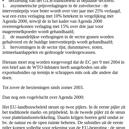
• herziening van het GLB-marktbeleid in bepaalde sectoren:
1. asymmetrische prijsverlagingen in de zuivelsector : de
interventieprijs voor boter wordt over vier jaar met 25% verlaagd,
wat een extra verlaging met 10% betekent in vergelijking met
Agenda 2000, terwijl de in het kader van Agenda 2000
overeengekomen verlaging met 15% over drie jaar voor
mageremelkpoeder wordt gehandhaafd;
2. de maandelijkse verhogingen in de sector granen worden
gehalveerd en de huidige interventieprijs wordt gehandhaafd;
3. hervormingen in de sector rijst, durumtarwe, noten,
zetmeelaardappelen en gedroogde voedergewassen.
Hieraan moet nog worden toegevoegd dat de EC per 9 mei 2004 in
een brief aan de WTO-lidstaten heeft aangeboden om alle
exportsubsidies op termijn te schrappen mits ook alle andere dat
doen.
Tot zover de herzieningen sinds zomer 2003.
Dan nog een vogelvlucht over Agenda 2000:
Het EU-landbouwbeleid steunt op twee pijlers. In de eerste pijler zit
het traditionele markt- en prijsbeleid. In de tweede pijler zit de steun
voor plattelandsontwikkeling. Daarin krijgen boeren geld omdat ze
bv. de natuur en de open ruimte beheren. De subsidies uit de eerste
pijler komen volledig voor rekening van de EU-begroting ; de steun