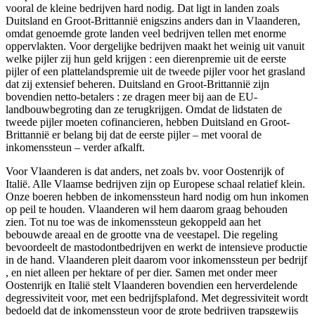
vooral de kleine bedrijven hard nodig. Dat ligt in landen zoals
Duitsland en Groot-Brittannië enigszins anders dan in Vlaanderen,
omdat genoemde grote landen veel bedrijven tellen met enorme
oppervlakten. Voor dergelijke bedrijven maakt het weinig uit vanuit
welke pijler zij hun geld krijgen : een dierenpremie uit de eerste
pijler of een plattelandspremie uit de tweede pijler voor het grasland
dat zij extensief beheren. Duitsland en Groot-Brittannië zijn
bovendien netto-betalers : ze dragen meer bij aan de EU-
landbouwbegroting dan ze terugkrijgen. Omdat de lidstaten de
tweede pijler moeten cofinancieren, hebben Duitsland en Groot-
Brittannië er belang bij dat de eerste pijler – met vooral de
inkomenssteun – verder afkalft.
Voor Vlaanderen is dat anders, net zoals bv. voor Oostenrijk of
Italië. Alle Vlaamse bedrijven zijn op Europese schaal relatief klein.
Onze boeren hebben de inkomenssteun hard nodig om hun inkomen
op peil te houden. Vlaanderen wil hem daarom graag behouden
zien. Tot nu toe was de inkomenssteun gekoppeld aan het
bebouwde areaal en de grootte vna de veestapel. Die regeling
bevoordeelt de mastodontbedrijven en werkt de intensieve productie
in de hand. Vlaanderen pleit daarom voor inkomenssteun per bedrijf
, en niet alleen per hektare of per dier. Samen met onder meer
Oostenrijk en Italië stelt Vlaanderen bovendien een herverdelende
degressiviteit voor, met een bedrijfsplafond. Met degressiviteit wordt
bedoeld dat de inkomenssteun voor de grote bedrijven trapsgewijs