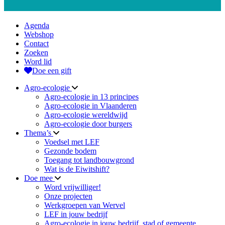
Agenda
Webshop
Contact
Zoeken
Word lid
Doe een gift
Agro-ecologie
Agro-ecologie in 13 principes
Agro-ecologie in Vlaanderen
Agro-ecologie wereldwijd
Agro-ecologie door burgers
Thema’s
Voedsel met LEF
Gezonde bodem
Toegang tot landbouwgrond
Wat is de Eiwitshift?
Doe mee
Word vrijwilliger!
Onze projecten
Werkgroepen van Wervel
LEF in jouw bedrijf
Agro-ecologie in jouw bedrijf, stad of gemeente