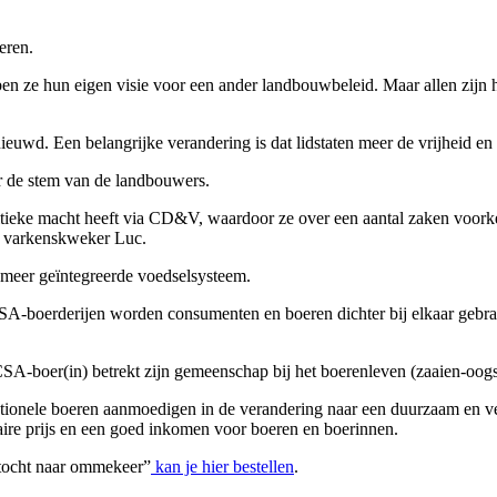
eren.
 ze hun eigen visie voor een ander landbouwbeleid. Maar allen zijn het
wd. Een belangrijke verandering is dat lidstaten meer de vrijheid en 
r de stem van de landbouwers.
tieke macht heeft via CD&V, waardoor ze over een aantal zaken voorken
lt varkenskweker Luc.
 meer geïntegreerde voedselsysteem.
SA-boerderijen worden consumenten en boeren dichter bij elkaar gebrach
A-boer(in) betrekt zijn gemeenschap bij het boerenleven (zaaien-oogsten
ntionele boeren aanmoedigen in de verandering naar een duurzaam en 
faire prijs en een goed inkomen voor boeren en boerinnen.
ktocht naar ommekeer”
kan je hier bestellen
.