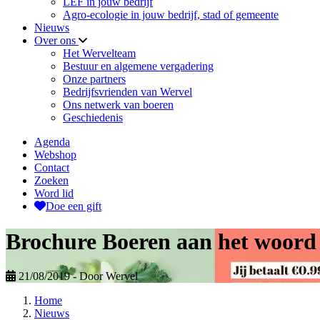
LEF in jouw bedrijf
Agro-ecologie in jouw bedrijf, stad of gemeente
Nieuws
Over ons
Het Wervelteam
Bestuur en algemene vergadering
Onze partners
Bedrijfsvrienden van Wervel
Ons netwerk van boeren
Geschiedenis
Agenda
Webshop
Contact
Zoeken
Word lid
Doe een gift
Brochure Boeren aan het woord
21/08/2019
- Door Wervel
Home
Nieuws