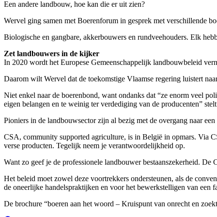
Een andere landbouw, hoe kan die er uit zien?
Wervel ging samen met Boerenforum in gesprek met verschillende bo
Biologische en gangbare, akkerbouwers en rundveehouders. Elk hebben
Zet landbouwers in de kijker
In 2020 wordt het Europese Gemeenschappelijk landbouwbeleid vernieu
Daarom wilt Wervel dat de toekomstige Vlaamse regering luistert naa
Niet enkel naar de boerenbond, want ondanks dat “ze enorm veel poli
eigen belangen en te weinig ter verdediging van de producenten” ste
Pioniers in de landbouwsector zijn al bezig met de overgang naar een
CSA, community supported agriculture, is in België in opmars. Via C
verse producten. Tegelijk neem je verantwoordelijkheid op.
Want zo geef je de professionele landbouwer bestaanszekerheid. De CS
Het beleid moet zowel deze voortrekkers ondersteunen, als de conve
de oneerlijke handelspraktijken en voor het bewerkstelligen van een 
De brochure “boeren aan het woord – Kruispunt van onrecht en zoe