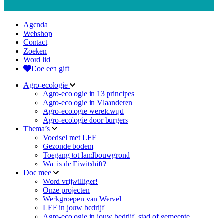
Agenda
Webshop
Contact
Zoeken
Word lid
Doe een gift
Agro-ecologie
Agro-ecologie in 13 principes
Agro-ecologie in Vlaanderen
Agro-ecologie wereldwijd
Agro-ecologie door burgers
Thema’s
Voedsel met LEF
Gezonde bodem
Toegang tot landbouwgrond
Wat is de Eiwitshift?
Doe mee
Word vrijwilliger!
Onze projecten
Werkgroepen van Wervel
LEF in jouw bedrijf
Agro-ecologie in jouw bedrijf, stad of gemeente