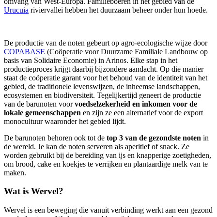
omvang van West-Europa. Familieboeren in het gebied van de
Urucuia
riviervallei hebben het duurzaam beheer onder hun hoede.
De productie van de noten gebeurt op agro-ecologische wijze door
COPABASE
(Coöperatie voor Duurzame Familiale Landbouw op
basis van Solidaire Economie) in Arinos. Elke stap in het
productieproces krijgt daarbij bijzondere aandacht. Op die manier
staat de coöperatie garant voor het behoud van de identiteit van het
gebied, de traditionele levenswijzen, de inheemse landschappen,
ecosystemen en biodiversiteit. Tegelijkertijd geneert de productie
van de barunoten voor
voedselzekerheid en inkomen voor de
lokale gemeenschappen
en zijn ze een alternatief voor de export
monocultuur waaronder het gebied lijdt.
De barunoten behoren ook tot de
top 3 van de gezondste noten
in
de wereld. Je kan de noten serveren als aperitief of snack. Ze
worden gebruikt bij de bereiding van ijs en knapperige zoetigheden,
om brood, cake en koekjes te verrijken en plantaardige melk van te
maken.
Wat is Wervel?
Wervel is een beweging die vanuit verbinding werkt aan een gezond