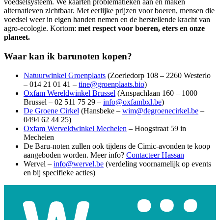
voedselsysteem. We kaarten problematieken aan en maken
alternatieven zichtbaar. Met eerlijke prijzen voor boeren, mensen die
voedsel weer in eigen handen nemen en de herstellende kracht van
agro-ecologie. Kortom:
met respect voor boeren, eters en onze
planeet.
Waar kan ik barunoten kopen?
Natuurwinkel Groenplaats
(Zoerledorp 108 – 2260 Westerlo
– 014 21 01 41 –
tine@groenplaats.bio
)
Oxfam Wereldwinkel Brussel
(Anspachlaan 160 – 1000
Brussel – 02 511 75 29 –
info@oxfambxl.be
)
De Groene Cirkel
(Hansbeke –
wim@degroenecirkel.be
–
0494 62 44 25)
Oxfam Werveldwinkel Mechelen
– Hoogstraat 59 in
Mechelen
De Baru-noten zullen ook tijdens de Cimic-avonden te koop
aangeboden worden. Meer info?
Contacteer Hassan
Wervel –
info@wervel.be
(verdeling voornamelijk op events
en bij specifieke acties)