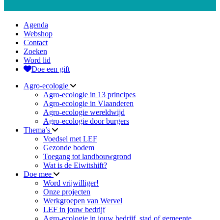
Agenda
Webshop
Contact
Zoeken
Word lid
Doe een gift
Agro-ecologie
Agro-ecologie in 13 principes
Agro-ecologie in Vlaanderen
Agro-ecologie wereldwijd
Agro-ecologie door burgers
Thema’s
Voedsel met LEF
Gezonde bodem
Toegang tot landbouwgrond
Wat is de Eiwitshift?
Doe mee
Word vrijwilliger!
Onze projecten
Werkgroepen van Wervel
LEF in jouw bedrijf
Agro-ecologie in jouw bedrijf, stad of gemeente