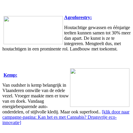
Agroforestry:
Houtachtige gewassen en éénjarige
teelten kunnen samen tot 30% meer
dan apart. De kunst is ze te
integreren.
Mengteelt dus, met
houtachtigen in een prominente rol. Landbouw met toekomst.
Kemp:
Van oudsher is kemp belangrijk in
Vlaanderen omwille van de edele
vezel. Vroeger maakte men er touw
van en doek. Vandaag
energiebesparende auto-
onderdelen, of stijlvolle kledij. Maar ook superfood..
[klik door naar
campagne-pagina: Kan het es met Cannabis? Drugsvrije eco-
innovatie]