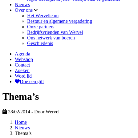
Nieuws
Over ons
Het Wervelteam
Bestuur en algemene vergadering
Onze partners
Bedrijfsvrienden van Wervel
Ons netwerk van boeren
Geschiedenis
Agenda
Webshop
Contact
Zoeken
Word lid
Doe een gift
Thema’s
28/02/2014
- Door Wervel
Home
Nieuws
Thema’s