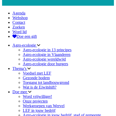
Agenda
Webshop
Contact
Zoeken
Word lid
Doe een gift
Agro-ecologie
Agro-ecologie in 13 principes
Agro-ecologie in Vlaanderen
Agro-ecologie wereldwijd
Agro-ecologie door burgers
Thema’s
Voedsel met LEF
Gezonde bodem
Toegang tot landbouwgrond
Wat is de Eiwitshift?
Doe mee
Word vrijwilliger!
Onze projecten
Werkgroepen van Wervel
LEF in jouw bedrijf
Agro-ecologie in jouw bedrijf, stad of gemeente