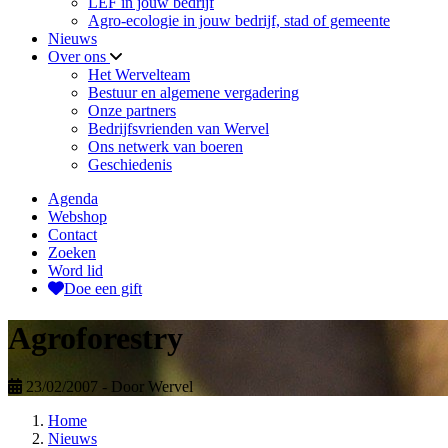
LEF in jouw bedrijf
Agro-ecologie in jouw bedrijf, stad of gemeente
Nieuws
Over ons
Het Wervelteam
Bestuur en algemene vergadering
Onze partners
Bedrijfsvrienden van Wervel
Ons netwerk van boeren
Geschiedenis
Agenda
Webshop
Contact
Zoeken
Word lid
Doe een gift
Agroforestry
23/02/2007
- Door Wervel
Home
Nieuws