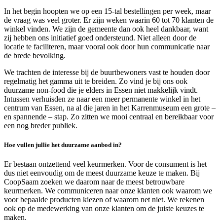
In het begin hoopten we op een 15-tal bestellingen per week, maar
de vraag was veel groter. Er zijn weken waarin 60 tot 70 klanten de
winkel vinden. We zijn de gemeente dan ook heel dankbaar, want
zij hebben ons initiatief goed ondersteund. Niet alleen door de
locatie te faciliteren, maar vooral ook door hun communicatie naar
de brede bevolking.
We trachten de interesse bij de buurtbewoners vast te houden door
regelmatig het gamma uit te breiden. Zo vind je bij ons ook
duurzame non-food die je elders in Essen niet makkelijk vindt.
Intussen verhuisden ze naar een meer permanente winkel in het
centrum van Essen, na al die jaren in het Karrenmuseum een grote –
en spannende – stap. Zo zitten we mooi centraal en bereikbaar voor
een nog breder publiek.
Hoe vullen jullie het duurzame aanbod in?
Er bestaan ontzettend veel keurmerken. Voor de consument is het
dus niet eenvoudig om de meest duurzame keuze te maken. Bij
CoopSaam zoeken we daarom naar de meest betrouwbare
keurmerken. We communiceren naar onze klanten ook waarom we
voor bepaalde producten kiezen of waarom net niet. We rekenen
ook op de medewerking van onze klanten om de juiste keuzes te
maken.