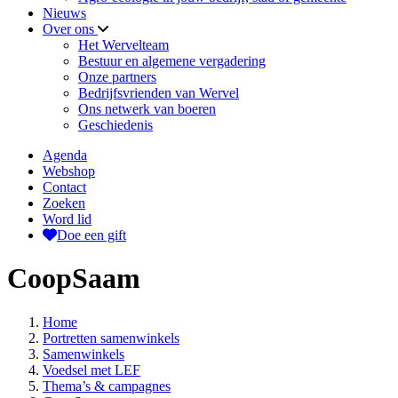
Nieuws
Over ons
Het Wervelteam
Bestuur en algemene vergadering
Onze partners
Bedrijfsvrienden van Wervel
Ons netwerk van boeren
Geschiedenis
Agenda
Webshop
Contact
Zoeken
Word lid
Doe een gift
CoopSaam
Home
Portretten samenwinkels
Samenwinkels
Voedsel met LEF
Thema’s & campagnes