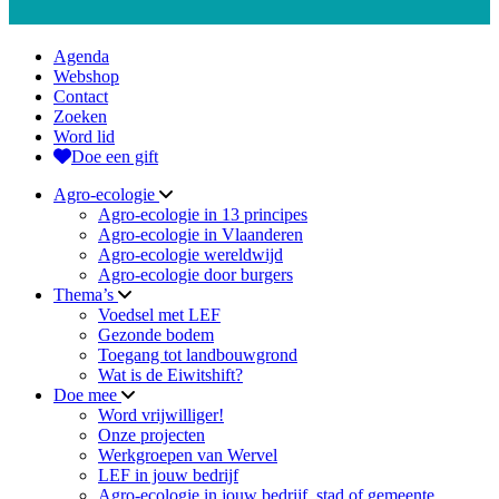
Agenda
Webshop
Contact
Zoeken
Word lid
Doe een gift
Agro-ecologie
Agro-ecologie in 13 principes
Agro-ecologie in Vlaanderen
Agro-ecologie wereldwijd
Agro-ecologie door burgers
Thema’s
Voedsel met LEF
Gezonde bodem
Toegang tot landbouwgrond
Wat is de Eiwitshift?
Doe mee
Word vrijwilliger!
Onze projecten
Werkgroepen van Wervel
LEF in jouw bedrijf
Agro-ecologie in jouw bedrijf, stad of gemeente