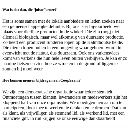
Wat is dat dan, die ‘juiste’ keuze?
Het is soms samen met de lokale aanbieders en leden zoeken naar
een gemeenschappelijke definitie. Bij ons is er bijvoorbeeld wel
plaats voor dierlijke producten in de winkel. Die zijn (nog) niet
allemaal biologisch, maar wel afkomstig van duurzame productie.
Zo heeft een producent runderen lopen op de Kalmthoutse heide.
Die dieren lopen buiten in een omgeving waar geboerd wordt in
evenwicht met de natuur, dus duurzaam. Ook ons varkensvlees
komt van varkens die hun hele leven buiten verblijven. Je kan er zo
naartoe fietsen en zien hoe ze wroeten in de grond of liggen te
zonnen bij mooi weer.
Hoe kunnen mensen bijdragen aan CoopSaam?
We zijn een democratische organisatie waar iedere stem telt.
Ontmoetingen tussen klanten, leveranciers en medewerkers zijn het
kloppend hart van onze organisatie. We moedigen hen aan om te
participeren, door mee te werken, te denken en te dromen. Dat kan
als klant, als vrijwilliger, als steunend lid, als werkend lid, met een
financiële gift. In ruil krijgen ze onze eeuwige dankbaarheid!